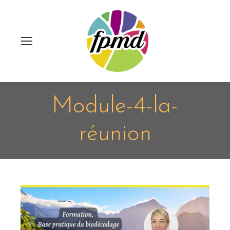
Module-4-la-
réunion